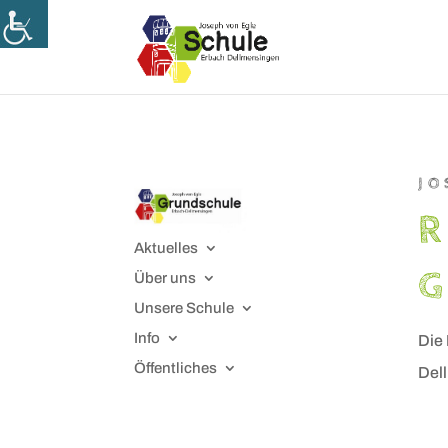
Skip
to
content
JO
R
Aktuelles
Über uns
Unsere Schule
Info
Die
Öffentliches
Del