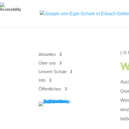
Skip
to
content
JO
Aktuelles
W
Über uns
Unsere Schule
Info
Auch
Öffentliches
Gru
Wint
einz
ließ